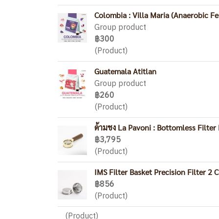
Colombia : Villa Maria (Anaerobic F
Group product
฿300
(Product)
Guatemala Atitlan
Group product
฿260
(Product)
ด้ามชง La Pavoni : Bottomless Filter
฿3,795
(Product)
IMS Filter Basket Precision Filter 2 
฿856
(Product)
(Product)