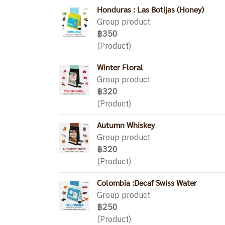
Honduras : Las Botijas (Honey)
Group product
฿350
(Product)
Winter Floral
Group product
฿320
(Product)
Autumn Whiskey
Group product
฿320
(Product)
Colombia :Decaf Swiss Water
Group product
฿250
(Product)