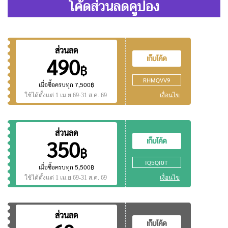
โค้ดส่วนลดคูปอง
ส่วนลด
เก็บโค้ด
490
฿
RHMQVV9
เมื่อซื้อครบทุก 7,500฿
เงื่อนไข
ใช้ได้ตั้งแต่
1 เม.ย 69-31 ส.ค. 69
ส่วนลด
เก็บโค้ด
350
฿
IQ5QI0T
เมื่อซื้อครบทุก 5,500฿
เงื่อนไข
ใช้ได้ตั้งแต่
1 เม.ย 69-31 ส.ค. 69
ส่วนลด
เก็บโค้ด