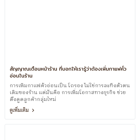
สัญญาณเตือนหน้าร้าน ที่บอกให้เรารู้ว่าต้องเพิ่มกาแฟคั่ว
อ่อนในร้าน
การเพิ่มกาแฟคั่วอ่อนเป็น โถรอง ไม่ใช่การละทิ้งตัวตน
เดิมของร้าน แต่มันคือ การเพิ่มโอกาสทางธุรกิจ ช่วย
ดึงดูดลูกค้ากลุ่มใหม่
ดูเพิ่มเติม