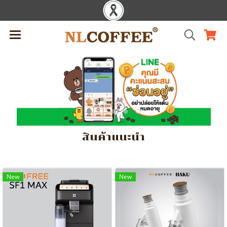
สินค้าแนะนำ
New
New