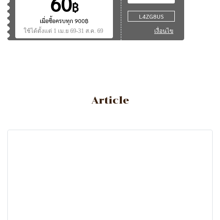
60
฿
L4ZG8US
เมื่อซื้อครบทุก 900฿
เงื่อนไข
ใช้ได้ตั้งแต่
1 เม.ย 69-31 ส.ค. 69
Article