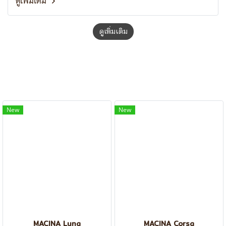
ดูเพิ่มเติม
ดูเพิ่มเติม
New
New
MACINA Luna
MACINA Corsa