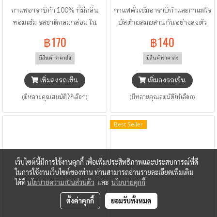
กาแฟอาราบิก้า 100% ที่มีกลิ่น
กาแฟคั่วเข้มอาราบิก้าและกาแฟโร
หอมเข้ม รสชาติกลมกล่อม ใน
บัสต้าผสมผสานกันอย่างลงตัว
สไตล์กาแฟเหนือ คุณภาพสูง
สไตล์คนไทยที่มีรสชาติที่เข้มข้น
฿170
฿140
สินค้าขายดีอันดับ 1
มีสินค้าราคาส่ง
มีสินค้าราคาส่ง
เพิ่มลงรถเข็น
เพิ่มลงรถเข็น
(มีหลายคุณสมบัติให้เลือก)
(มีหลายคุณสมบัติให้เลือก)
Best Seller
เว็บไซต์นี้มีการใช้งานคุกกี้ เพื่อเพิ่มประสิทธิภาพและประสบการณ์ที่ดี
ในการใช้งานเว็บไซต์ของท่าน ท่านสามารถอ่านรายละเอียดเพิ่มเติม
ได้ที่
นโยบายความเป็นส่วนตัว
และ
นโยบายคุกกี้
ตั้งค่าคุกกี้
ยอมรับทั้งหมด