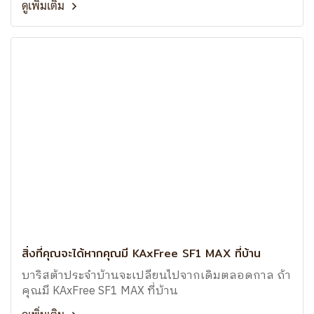
ดูเพิ่มเติม
สิ่งที่คุณจะได้หากคุณมี KAxFree SF1 MAX ที่บ้าน
บาริสต้าประจำบ้านจะเปลี่ยนไปจากเดิมตลอดกาล ถ้า
คุณมี KAxFree SF1 MAX ที่บ้าน