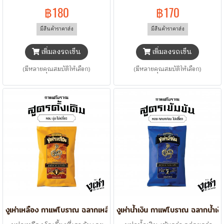
คั่วระดับกลาง เติมเต็มด้วย ความ
Smooth หอมกาแฟคั่ว , ถั่ว , เข้ม ,
฿180
฿170
เข้ม ขมอมหวาน และดาร์คโกโก้
เปรี้ยวน้อยมาก , เข้มข้น และ นุ่ม
ในกาแฟอราบิก้าคั่วเข้ม
นวล
มีสินค้าราคาส่ง
มีสินค้าราคาส่ง
เพิ่มลงรถเข็น
เพิ่มลงรถเข็น
(มีหลายคุณสมบัติให้เลือก)
(มีหลายคุณสมบัติให้เลือก)
งูเห่าเหลือง กาแฟโบราณ ฉลากเหลือง ตรางูเห่า
งูเห่าน้ำเงิน กาแฟโบราณ ฉลากน้ำเงิ