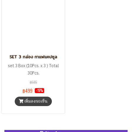
SET 3 กล่อง กาแฟแคปซูล
set 3 Box (10Pcs. x 3 ) Total
30Pcs.
฿585
฿499
-15%
เพิ่มลงรถเข็น