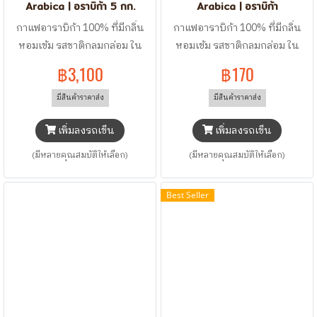
Arabica | อราบิก้า 5 กก.
Arabica | อราบิก้า
กาแฟอาราบิก้า 100% ที่มีกลิ่น
กาแฟอาราบิก้า 100% ที่มีกลิ่น
หอมเข้ม รสชาติกลมกล่อม ใน
หอมเข้ม รสชาติกลมกล่อม ใน
สไตล์กาแฟเหนือ คุณภาพสูง
สไตล์กาแฟเหนือ คุณภาพสูง
฿3,100
฿170
มีสินค้าราคาส่ง
มีสินค้าราคาส่ง
เพิ่มลงรถเข็น
เพิ่มลงรถเข็น
(มีหลายคุณสมบัติให้เลือก)
(มีหลายคุณสมบัติให้เลือก)
Best Seller