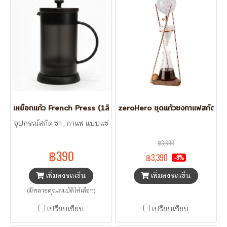
เหยือกแก้ว French Press (1ลิตร)
zeroHero ชุดแก้วชงกาแฟสกัดเย็
อุปกรณ์สกัด ชา , กาแฟ แบบแช่
฿3,690
฿390
฿3,390
-8%
เพิ่มลงรถเข็น
เพิ่มลงรถเข็น
(มีหลายคุณสมบัติให้เลือก)
เปรียบเทียบ
เปรียบเทียบ