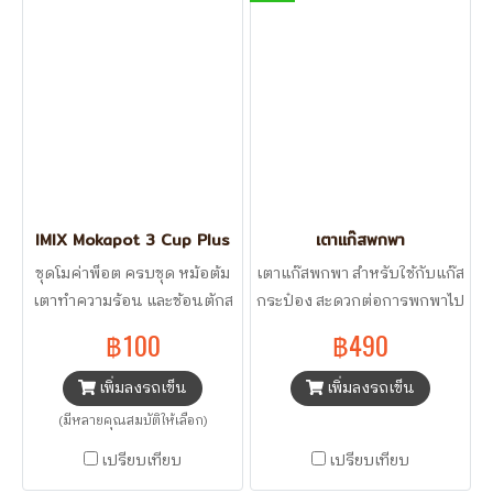
IMIX Mokapot 3 Cup Plus
เตาแก๊สพกพา
ชุดโมค่าพ็อต ครบชุด หม้อต้ม
เตาแก๊สพกพา สำหรับใช้กับแก๊ส
เตาทำความร้อน และช้อนตักส
กระป๋อง สะดวกต่อการพกพาไป
แตนเลส
ในที่ต่างๆ
฿100
฿490
เพิ่มลงรถเข็น
เพิ่มลงรถเข็น
(มีหลายคุณสมบัติให้เลือก)
เปรียบเทียบ
เปรียบเทียบ