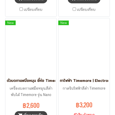
เปรียบเทียบ
เปรียบเทียบ
New
New
ตัวบดกาแฟมือหมุน ยี่ห้อ Timemore รุ่น NANO Black
กาไฟฟ้า Timemore | Electronic
เครื่องบดกาแฟมือหมุนสีดำ
กาดริปไฟฟ้าสีดำ Timemore
พับได้ Timemore รุ่น Nano
฿3,200
฿2,600
สินค้าหมด