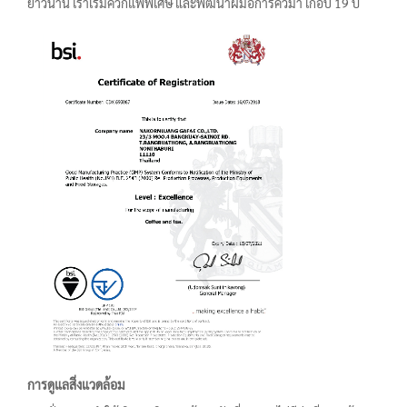
ยาวนาน เราเริ่มคั่วกแฟพิเศษ และพัฒนาฝีมือการคั่วมา เกือบ 19 ปี
การดูแลสิ่งแวดล้อม