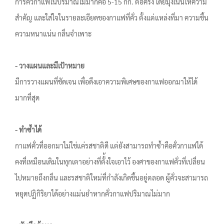
การคั่วกาแฟในปริมาณไม่มากคือ 5-15 กก. ต่อครั้ง โดยมุ่งเน้นให้ความ
สำคัญ และใส่ใจในรายละเอียดของกาแฟที่คั่ว ตั้งแต่แหล่งที่มา ความชื้น
ความหนาแน่น กลิ่นจำเพาะ
- วางแผนและมีเป้าหมาย
มีการวางแผนที่ชัดเจน เพื่อดึงเอาความพิเศษของกาแฟออกมาให้ได้
มากที่สุด
- ทำซ้ำได้
กาแฟคั่วที่ออกมาไม่ใช่แค่รสชาติดี แต่ยังสามารถทำซ้ำคือคั่วกาแฟได้
คงที่เหมือนเดิมในทุกเตาอย่างที่ตั้้งใจเอาไว้ องศาของกาแฟคั่วที่เปลี่ยน
ไปหมายถึงกลิ่น และรสชาติใหม่ที่กำลังเกิดขึ้นอยู่ตลอด ผู้คั่วจะสามารถ
หยุดปฏิกิริยาได้อย่างแม่นยำหากคั่วกาแฟปริมาณไม่มาก