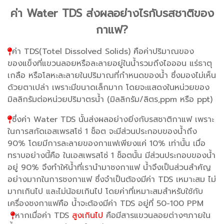
ค่า Water TDS ส่งผลอย่างไรกับรสชาติของ
กาแฟ?
ค่า TDS(Totel Dissolved Solids) คือค่าปริมาณของ
ของแข็งที่แขวนลอยหรือละลายอยู่ในน้ำรวมถึงไอออน แร่ธาตุ
เกลือ หรือโลหะละลายในปริมาณที่กำหนดของน้ำ ซึ่งมองไม่เห็น
ด้วยตาเปล่า เพราะมีขนาดเล็กมาก โดยจะแสดงในหน่วยของ
มิลลิกรัมต่อหน่วยปริมาตรน้ำ (มิลลิกรัม/ลิตร,ppm หรือ ppt)
ซึ่งค่า Water TDS นั้นส่งผลอย่างยิ่งกับรสชาติกาแฟ เพราะ
ในการสกัดเอสเพรสโซ่ 1 ช็อต จะมีส่วนประกอบของน้ำถึง
90% โดยมีการละลายของกาแฟเพียงแค่ 10% เท่านั้น เมื่อ
ทราบอย่างนี้คือ ในเอสเพรสโซ่ 1 ช็อตนั้น มีส่วนประกอบของน้ำ
อยู่ 90% จึงทำให้น้ำที่เรานำมาชงกาแฟ น้ำจึงเป็นส่วนสำคัญ
อย่างมากในการชงกาแฟ ซึ่งจำเป็นต้องมีค่า TDS เหมาะสม ไม่
มากเกินไป และไม่น้อยเกินไป โดยค่าที่เหมาะสมสำหรับใช้กับ
เครื่องชงกาแฟคือ น้ำจะต้องมีค่า TDS อยู่ที่ 50-100 PPM
หากเมื่อค่า TDS
สูงเกินไป
คือมีสารแขวนลอยต่างๆภายใน