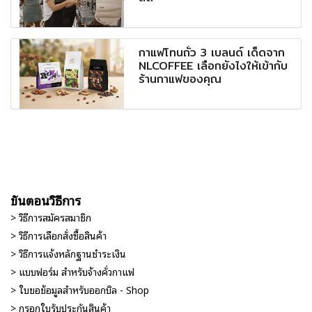
กาแฟโทนถั่ว 3 เบลนด์ เด็ดจาก
NLCOFFEE เลือกยังไงให้เข้ากับ
ร้านกาแฟของคุณ
ขั้นตอนวิธีการ
> วิธีการสมัครสมาชิก
> วิธีการเลือกสั่งซื้อสินค้า
> วิธีการแจ้งหลักฐานชำระเงิน
> แบบฟอร์ม สำหรับจ้างคั่วกาแฟ
> ใบขอข้อมูลสำหรับออกบิล - Shop
> กรอกใบรับประกันสินค้า