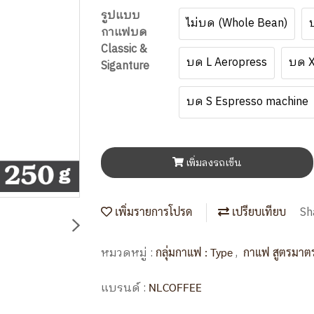
รูปแบบ
ไม่บด (Whole Bean)
กาแฟบด
Classic &
บด L Aeropress
บด X
Siganture
บด S Espresso machine
เพิ่มลงรถเข็น
Sh
เพิ่มรายการโปรด
เปรียบเทียบ
หมวดหมู่ :
,
กลุ่มกาแฟ : Type
กาแฟ สูตรมาตร
แบรนด์ :
NLCOFFEE