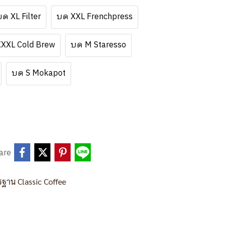
บด XL Filter
บด XXL Frenchpress
XXL Cold Brew
บด M Staresso
บด S Mokapot
are
ฐาน Classic Coffee