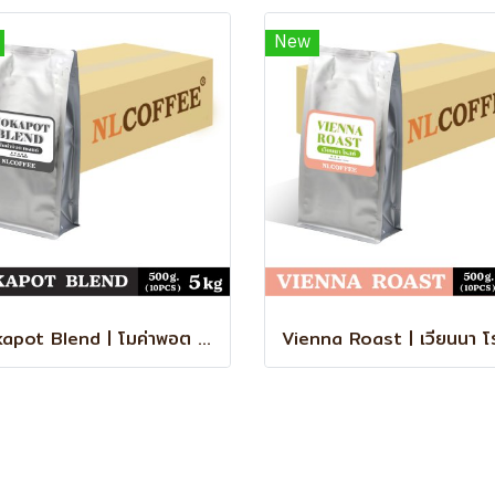
New
Mokapot Blend | โมค่าพอต เบลนด์ ยกลัง