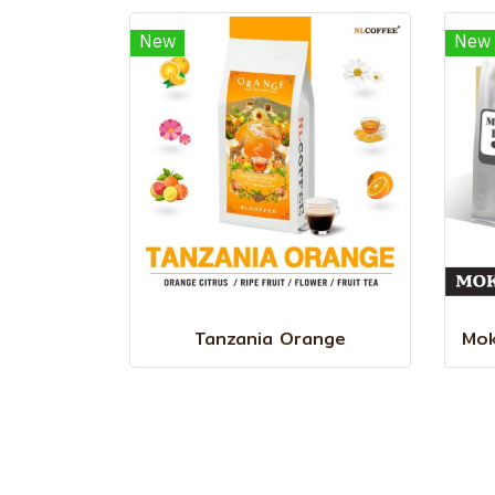
New
New
Tanzania Orange