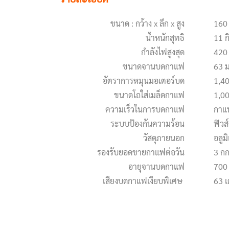
ขนาด : กว้าง x ลึก x สูง
160 
น้ำหนักสุทธิ
11 ก
กำลังไฟสูงสุด
420 
ขนาดจานบดกาแฟ
63 
อัตราการหมุนมอเตอร์บด
1,4
ขนาดโถใส่เมล็ดกาแฟ
1,00
ความเร็วในการบดกาแฟ
กาแฟ
ระบบป้องกันความร้อน
ฟิวส
วัสดุภายนอก
อลูม
รองรับยอดขายกาแฟต่อวัน
3 กก
อายุจานบดกาแฟ
700
เสียงบดกาแฟเงียบพิเศษ
63 เ