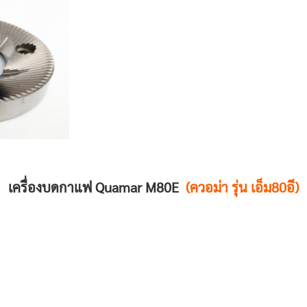
เครื่องบดกาแฟ Quamar M80E
(ควอม่า รุ่น เอ็ม80อี)