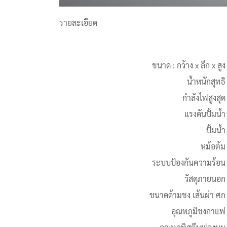
รายละเอียด
ขนาด : กว้าง x ลึก x สูง
น้ำหนักสุทธิ
กำลังไฟสูงสุด
แรงดันปั้มน้ำ
ปั้มน้ำ
หม้อต้ม
ระบบป้องกันความร้อน
วัสดุภายนอก
ขนาดด้ามชง เส้นผ่า ศก
อุณหภูมิชงกาแฟ