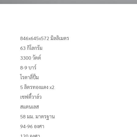
846x645x572 มิลลิเมตร
63 กิโลกรัม
3300 วัตต์
8-9 บาร์
โรตาลี่ปั้ม
5 ลิตรทองแดง x2
เซฟตี้วาล์ว
สแตนเลส
58 มม. มาตรฐาน
94-96 องศา
120 องศา