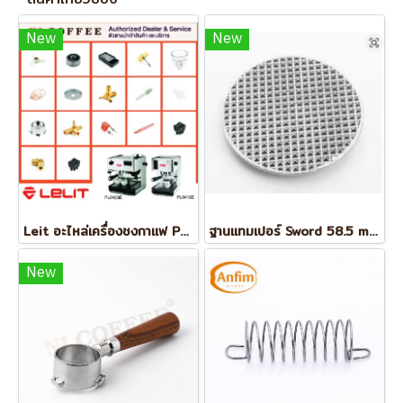
New
New
Leit อะไหล่เครื่องชงกาแฟ PL041QE / PL042QE
ฐานแทมเปอร์ Sword 58.5 mm (Waffle)
New