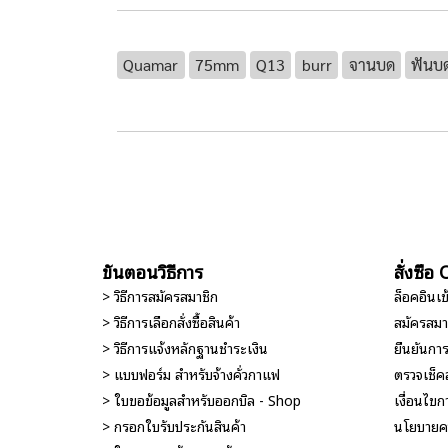
Quamar
75mm
Q13
burr
จานบด
ฟันบ
ขั้นตอนวิธีการ
สั่งซื้
> วิธีการสมัครสมาชิก
ล็อคอินเ
> วิธีการเลือกสั่งซื้อสินค้า
สมัครสมา
> วิธีการแจ้งหลักฐานชำระเงิน
ยืนยันกา
> แบบฟอร์ม สำหรับจ้างคั่วกาแฟ
ตรวจเช็ค
> ใบขอข้อมูลสำหรับออกบิล - Shop
เงื่อนไขกา
> กรอกใบรับประกันสินค้า
นโยบายคว