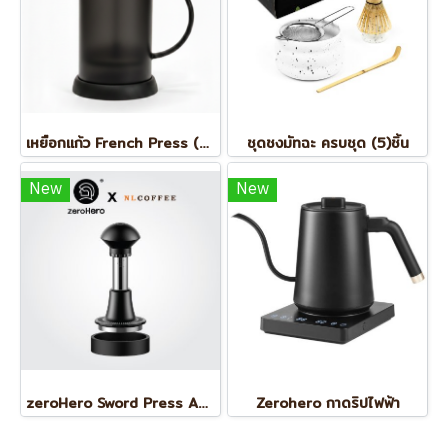
เหยือกแก้ว French Press (1ลิตร)
ชุดชงมัทฉะ ครบชุด (5)ชิ้น
New
New
zeroHero Sword Press Adjust tamper แทมเปอร์สปริง 58.5 mm. ปรับแรงแทมป์ได้
Zerohero กาดริปไฟฟ้า