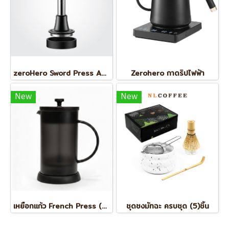
zeroHero Sword Press Adjust tamper แทมเปอร์สปริง 58.5 mm. ปรับแรงแทมป์ได้
Zerohero กาดริปไฟฟ้า
New
New
เหยือกแก้ว French Press (1ลิตร)
ชุดชงมัทฉะ ครบชุด (5)ชิ้น