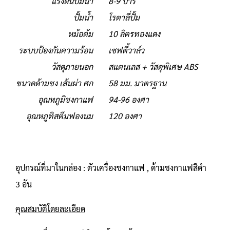
แรงดันปั้มน้ำ
8-9 บาร์
ปั้มน้ำ
โรตาลี่ปั้ม
หม้อต้ม
10 ลิตรทองแดง
ระบบป้องกันความร้อน
เซฟตี้วาล์ว
วัสดุภายนอก
สแตนเลส + วัสดุพิเศษ ABS
ขนาดด้ามชง เส้นผ่า ศก
58 มม. มาตรฐาน
อุณหภูมิชงกาแฟ
94-96 องศา
อุณหภูทิสตีมฟองนม
120 องศา
อุปกรณ์ที่มาในกล่อง : ตัวเครื่องชงกาแฟ , ด้ามชงกาแฟสีดำ
3 อัน
คุณสมบัติโดยละเอียด