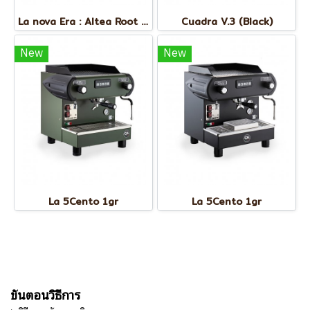
La nova Era : Altea Root (Juniper Green)
Cuadra V.3 (Black)
New
New
La 5Cento 1gr
La 5Cento 1gr
ขั้นตอนวิธีการ