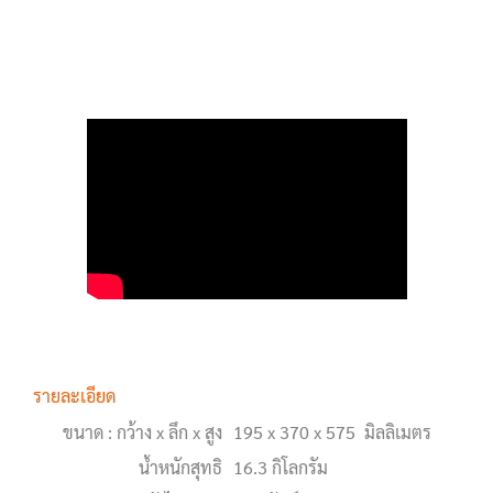
รายละเอียด
ขนาด : กว้าง x ลึก x สูง
195 x 370 x 575 มิลลิเมตร
น้ำหนักสุทธิ
16.3 กิโลกรัม