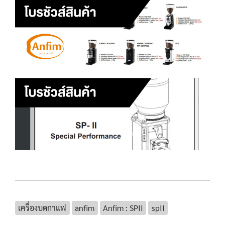
เครื่องบดกาแฟ
anfim
Anfim : SPII
spII