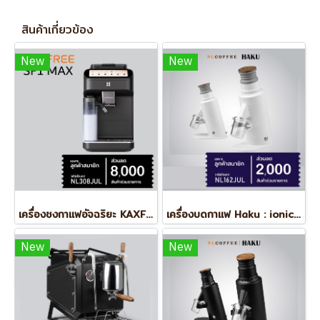
สินค้าเกี่ยวข้อง
New
New
เครื่องชงกาแฟอัจฉริยะ KAXFREE : SF1 MAX
เครื่องบดกาแฟ Haku : ionic 58XF White
New
New