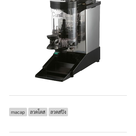
macap
ลวดโดส
ลวดสปิง