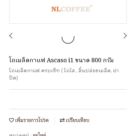
โถเมล็ดกาแฟ Ascaso i1 ขนาด 800 กรัม
โถเมล็ดกาแฟ ครบเซ็ท ( โถใส , ลิ้นปล่อยเมล็ด, ฝา
ปิด)
เพิ่มรายการโปรด
เปรียบเทียบ
หมวดหมู่ :
อะไหล่