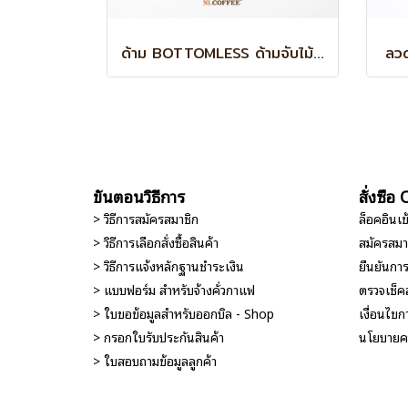
ด้าม BOTTOMLESS ด้ามจับไม้ BREVILLE BES878/870
ลว
ขั้นตอนวิธีการ
สั่งซื้
> วิธีการสมัครสมาชิก
ล็อคอินเ
> วิธีการเลือกสั่งซื้อสินค้า
สมัครสมา
> วิธีการแจ้งหลักฐานชำระเงิน
ยืนยันกา
> แบบฟอร์ม สำหรับจ้างคั่วกาแฟ
ตรวจเช็ค
> ใบขอข้อมูลสำหรับออกบิล - Shop
เงื่อนไขกา
> กรอกใบรับประกันสินค้า
นโยบายคว
> ใบสอบถามข้อมูลลูกค้า