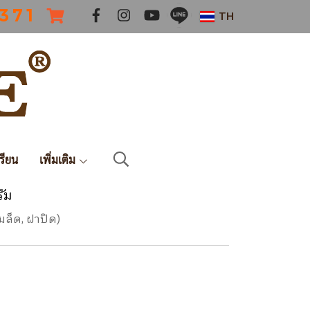
 3 7 1
TH
รียน
เพิ่มเติม
ัม
มล็ด, ฝาปิด)