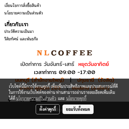
เงื่อนไขการสั่งซื้อสินค้า
นโยบายความเป็นส่วนตัว
เกี่ยวกับเรา
ประวัติความเป็นมา
วิสัยทัศน์ และพันธกิจ
เปิดทำการ วันจันทร์-เสาร์
หยุดวันอาทิตย์
เวลาทำการ 09:00 -17:00
นนทบุรี (สำนักงานใหญ่)
|
ปทุมธานี (รังสิต)
เว็บไซต์นี้มีการใช้งานคุกกี้ เพื่อเพิ่มประสิทธิภาพและประสบการณ์ที่ดี
บางนา สุขุมวิท 103
|
ขอนแก่น (อ.เมือง)
ในการใช้งานเว็บไซต์ของท่าน ท่านสามารถอ่านรายละเอียดเพิ่มเติม
ได้ที่
นโยบายความเป็นส่วนตัว
และ
นโยบายคุกกี้
เพิ่มลงรถเข็น
ตั้งค่าคุกกี้
ยอมรับทั้งหมด
© Copyright 2025 NLCOFFEE GROUP. All Rights Reserved.