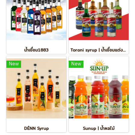
น้ำเชื่อม1883
Torani syrup | น้ำเชื่อมแต่งกลิ่น
New
New
DÉNN Syrup
Sunup | น้ำผลไม้