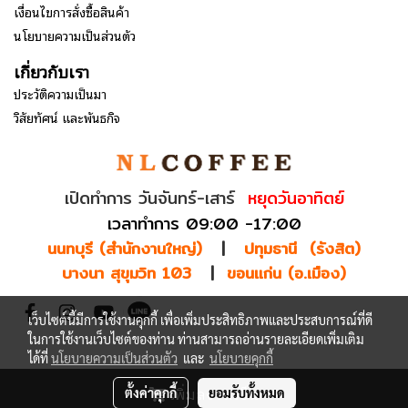
เงื่อนไขการสั่งซื้อสินค้า
นโยบายความเป็นส่วนตัว
เกี่ยวกับเรา
ประวัติความเป็นมา
วิสัยทัศน์ และพันธกิจ
เปิดทำการ วันจันทร์-เสาร์
หยุดวันอาทิตย์
เวลาทำการ 09:00 -17:00
นนทบุรี (สำนักงานใหญ่)
|
ปทุมธานี (รังสิต)
บางนา สุขุมวิท 103
|
ขอนแก่น (อ.เมือง)
เว็บไซต์นี้มีการใช้งานคุกกี้ เพื่อเพิ่มประสิทธิภาพและประสบการณ์ที่ดี
ในการใช้งานเว็บไซต์ของท่าน ท่านสามารถอ่านรายละเอียดเพิ่มเติม
ได้ที่
นโยบายความเป็นส่วนตัว
และ
นโยบายคุกกี้
เพิ่มลงรถเข็น
ตั้งค่าคุกกี้
ยอมรับทั้งหมด
© Copyright 2025 NLCOFFEE GROUP. All Rights Reserved.