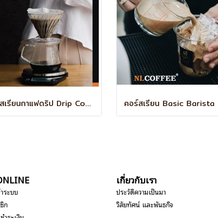
คอร์สเรียนกาแฟดริป Drip​ Course
อ ONLINE
เกี่ยวกับเรา
ข้าระบบ
ประวัติความเป็นมา
ชิก
วิสัยทัศน์ และพันธกิจ
รชำระเงิน