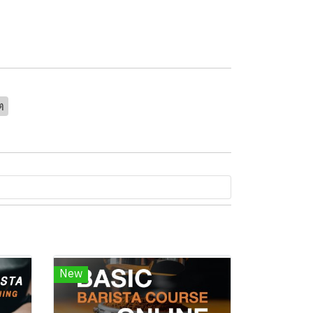
ต
New