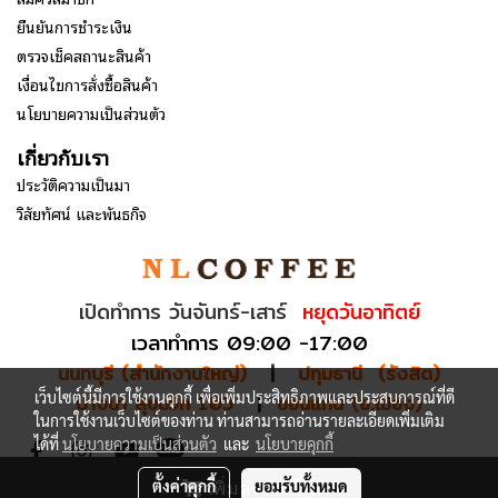
ยืนยันการชำระเงิน
ตรวจเช็คสถานะสินค้า
เงื่อนไขการสั่งซื้อสินค้า
นโยบายความเป็นส่วนตัว
เกี่ยวกับเรา
ประวัติความเป็นมา
วิสัยทัศน์ และพันธกิจ
เปิดทำการ วันจันทร์-เสาร์
หยุดวันอาทิตย์
เวลาทำการ 09:00 -17:00
นนทบุรี (สำนักงานใหญ่)
|
ปทุมธานี (รังสิต)
เว็บไซต์นี้มีการใช้งานคุกกี้ เพื่อเพิ่มประสิทธิภาพและประสบการณ์ที่ดี
บางนา สุขุมวิท 103
|
ขอนแก่น (อ.เมือง)
ในการใช้งานเว็บไซต์ของท่าน ท่านสามารถอ่านรายละเอียดเพิ่มเติม
ได้ที่
นโยบายความเป็นส่วนตัว
และ
นโยบายคุกกี้
เพิ่มลงรถเข็น
ตั้งค่าคุกกี้
ยอมรับทั้งหมด