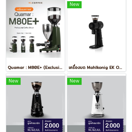
New
Quamar : M80E+ (Exclusive Color)
เครื่องบด Mahlkonig EK Omnia
New
New