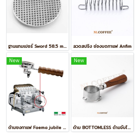
ฐานแทมเปอร์ Sword 58.5 mm (Waffle)
ลวดสปริง ช่องบดกาแฟ Anfim
New
New
ด้ามชงกาแฟ Faema jubile e61
ด้าม BOTTOMLESS ด้ามจับไม้ BREVILLE BES878/870