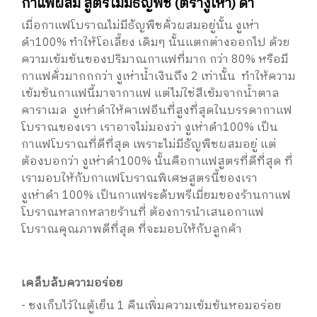
กาแฟผสม สูตรไม่มีธัญพืช (ตรางูเห่า) ดำ
เมื่อกาแฟโบราณไม่มีธัญพืชคั่วผสมอยู่นั้น งูเห่า
ดำ100% ทำให้โอเลี้ยง เดิมๆ นั้นแตกต่างออกไป ด้วย
ความเข้มข้นของปริมาณกาแฟที่มาก กว่า 80% หรือมี
กาแฟคั่วมากกกว่า งูเห่าน้ำเงินถึง 2 เท่านั้น ทำให้ความ
เข้มข้นกาแฟนี้มาจากาแฟ แต่ไม่ใช่สีเข้มจากน้ำตาล
คาราเมล งูเห่าดำให้คาเฟอีนที่สูงที่สุดในบรรดากาแฟ
โบราณของเรา เราอาจไม่มองว่า งูเห่าดำ100% เป็น
กาแฟโบราณที่ดีที่สุด เพราะไม่มีธัญพืชผสมอยู่ แต่
ต้องบอกว่า งูเห่าดำ100% นั้นคือกาแฟสูตรที่ดีที่สุด ที่
เรามอบให้กับกาแฟโบราณพิเศษสูตรนี้ของเรา
งูเห่าดำ 100% เป็นกาแฟระดับพรีเมี่ยมของร้านกาแฟ
โบราณหลากหลายร้านที่ ต้องการนำเสนอกาแฟ
โบราณคุณภาพดีที่สุด ที่จะมอบให้กับลูกค้า
เคล็บลับความอร่อย
- ชงเก็บไว้ในตู้เย็น 1 คืนเพิ่มความเข้มข้นหอมอร่อย