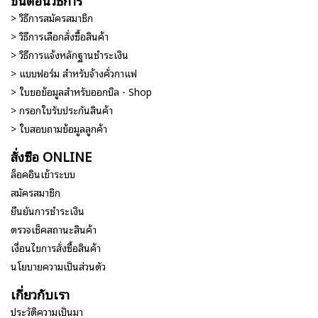
> วิธีการสมัครสมาชิก
> วิธีการเลือกสั่งซื้อสินค้า
> วิธีการแจ้งหลักฐานชำระเงิน
> แบบฟอร์ม สำหรับจ้างคั่วกาแฟ
> ใบขอข้อมูลสำหรับออกบิล - Shop
> กรอกใบรับประกันสินค้า
> ใบสอบถามข้อมูลลูกค้า
สั่งซื้อ ONLINE
ล็อคอินเข้าระบบ
สมัครสมาชิก
ยืนยันการชำระเงิน
ตรวจเช็คสถานะสินค้า
เงื่อนไขการสั่งซื้อสินค้า
นโยบายความเป็นส่วนตัว
เกี่ยวกับเรา
ประวัติความเป็นมา