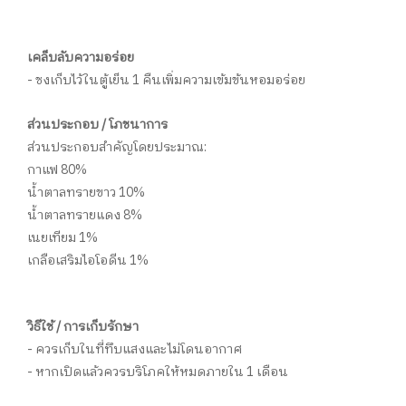
เคล็บลับความอร่อย
- ชงเก็บไว้ในตู้เย็น 1 คืนเพิ่มความเข้มข้นหอมอร่อย
ส่วนประกอบ / โภชนาการ
ส่วนประกอบสำคัญโดยประมาณ:
กาแฟ 80%
น้ำตาลทรายขาว 10%
น้ำตาลทรายแดง 8%
เนยเทียม 1%
เกลือเสริมไอโอดีน 1%
วิธีใช้ / การเก็บรักษา
- ควรเก็บในที่ทึบแสงและไม่โดนอากาศ
- หากเปิดแล้วควรบริโภคให้หมดภายใน 1 เดือน