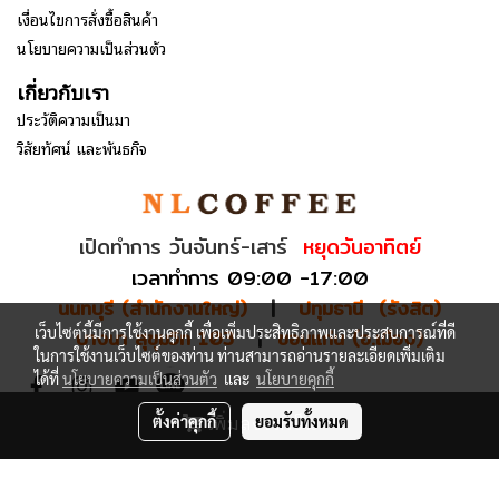
เงื่อนไขการสั่งซื้อสินค้า
นโยบายความเป็นส่วนตัว
เกี่ยวกับเรา
ประวัติความเป็นมา
วิสัยทัศน์ และพันธกิจ
เปิดทำการ วันจันทร์-เสาร์
หยุดวันอาทิตย์
เวลาทำการ 09:00 -17:00
นนทบุรี (สำนักงานใหญ่)
|
ปทุมธานี (รังสิต)
เว็บไซต์นี้มีการใช้งานคุกกี้ เพื่อเพิ่มประสิทธิภาพและประสบการณ์ที่ดี
บางนา สุขุมวิท 103
|
ขอนแก่น (อ.เมือง)
ในการใช้งานเว็บไซต์ของท่าน ท่านสามารถอ่านรายละเอียดเพิ่มเติม
ได้ที่
นโยบายความเป็นส่วนตัว
และ
นโยบายคุกกี้
เพิ่มลงรถเข็น
ตั้งค่าคุกกี้
ยอมรับทั้งหมด
© Copyright 2025 NLCOFFEE GROUP. All Rights Reserved.