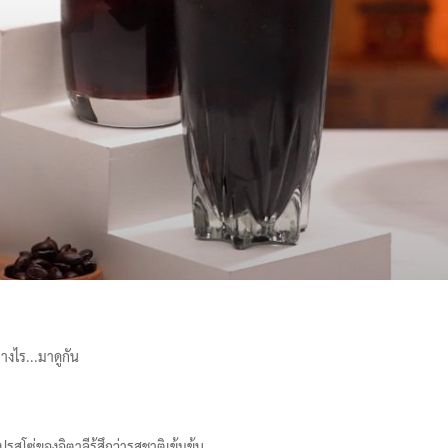
างไร...มาดูกัน
รสโซ่ของอิตาลีรู้สึกว่ารสชาติเข้มข้น