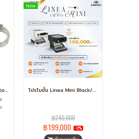
New
ด้ามชง La Marzocco Bottomless ของแท้ Lot 2024
โปรโมชั่น Linea Mini Black/White (Wifi)
ง
ม
าก
฿240,000
รับ
฿199,000
-17%
โก้
ะ