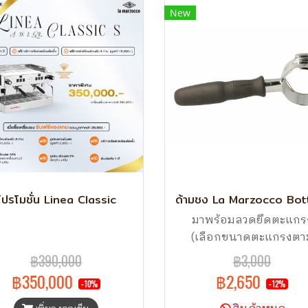
New
โปรโมชั่น Linea Classic
มาพร้อมลวดยึดตะแกร
(เลือกขนาดตะแกรงตา
ต้องการ) สินค้าของแท้จ
฿390,000
฿3,000
โรงงาน La Marzocco รอง
฿350,000
฿2,650
-10%
-12%
เครื่องชงกาแฟ ลามาซอค
ทุกรุ่น ยกเว้น KB80 แล