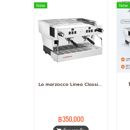
New
New
La marzocco Linea Classic S AV
฿350,000