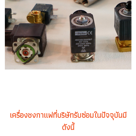
เครื่องชงกาแฟที่บริษัทรับซ่อมในปัจจุบั
นมี
ดังนี้